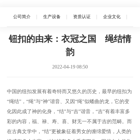
Language
公司简介
生产设备
资质认证
企业文化
首页
钮扣的由来：衣冠之国 绳结情韵
企业文化
网站首页
钮扣的由来：衣冠之国 绳结情
关于我们
韵
产品中心
2022-04-19 08:50
新闻资讯
中国的纽扣发展有着奇特而又悠久的历史，最早的纽扣为
联系我们
“绳结”，“绳”与“神”谐音、又因“绳”似蟠曲的龙，它的变
化因此成了神的化身，“结”与“吉”谐音，“吉”有着丰富多
彩的内容，福、禄、寿、喜、财无一不属于吉的范畴。而
在古典文学中，“结”更被象征着男女的缠绵爱情，人类的