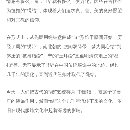
情感有多么丰富，“结”就有多么千变万化。因些在古代作
为纽扣的“绳结”，体现着人们追求真、善、美的良好愿望
和对宗教的信仰。
在形式上，从先民用绳结盘曲成“Ｓ”形饰于腰间开始，历
经了周的“绶带”，南北朝的“腰间双绮带，梦为同心结”到
盛唐的“披帛结绶”、宁的“玉环绶”直至明清旗袍上的“盘
扣”等。无不显示了“结”在中国传统服饰中的地位。经过
几千年的演化，直到近代纽扣才取代了绳结。
今天，人们把古代的“结”艺统称为“中国结”，被赋予了更
广的装饰作用，然而“结”这个几千年流传下来的文化，依
旧在现代服饰文化中起着深远的影响。