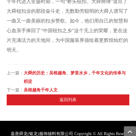
十年代进入全盛时期，一句“桥头钮扣、大舜师傅”道出了
大舜钮扣业的那段奋斗史，无数勤劳聪明的大舜人谱写了
一曲又一曲美丽的扣乡赞歌。如今，他们用自己的智慧和
心血亲手捧回了“中国钮扣之乡”这个无上的荣耀，更在这
片充满活力的天地间，为中国服装界描绘着更辉煌灿烂的
明天。
上一篇：
大舜的历史：吴根越角、梦里水乡，千年文化的传承与
积淀
下一篇：
吴根越角千年人文
返回列表
嘉善舜龙(银龙)服饰辅料有限公司 Copyright © All Rights Reserved