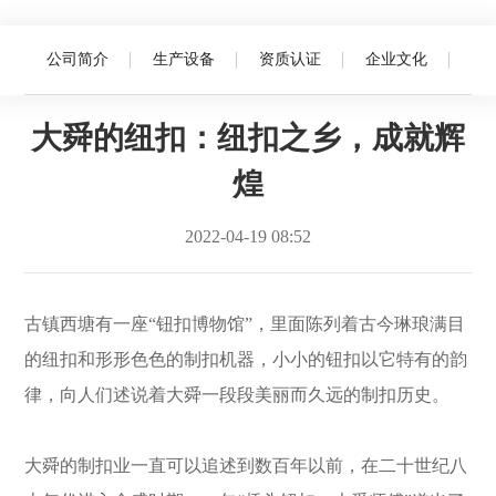
Language
公司简介
生产设备
资质认证
企业文化
首页
大舜的纽扣：纽扣之乡，成就辉煌
企业文化
网站首页
大舜的纽扣：纽扣之乡，成就辉
关于我们
煌
产品中心
2022-04-19 08:52
新闻资讯
古镇西塘有一座“钮扣博物馆”，里面陈列着古今琳琅满目
联系我们
的纽扣和形形色色的制扣机器，小小的钮扣以它特有的韵
律，向人们述说着大舜一段段美丽而久远的制扣历史。
大舜的制扣业一直可以追述到数百年以前，在二十世纪八