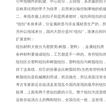
引申指物件的机键、中心部分，又转指，系衣服的扣子
后称系结用的带子为纽带，后用来比喻控制事物的机
二、单指衣服上的扣子则是两者都对，钮扣和纽扣的
“纽扣”本身来讲，分金属材质与非金属材质生产的，所
另外以地域来分，国内大部分是叫“纽扣”，港澳台则叫
扩展资料：
纽扣材料大致分为塑胶类(树脂，塑料），金属钮扣类
各种材料要做成钮扣，工艺都是不一样的。有些钮扣
纽扣区分塑料钮扣和树脂纽扣，塑料纽扣与树脂纽扣
掉了这条线，但它的份量会比树脂轻些(当然有些特殊
树脂纽扣是机械雕刻而成，然后抛光，所以表面没有
考古专家新近在临洮县发现迄今国内发现的最早的钮扣，
较薄，上面有两个类似扣眼的小孔。整个钮扣为泥质
这枚在临洮出土的陶制钮扣，全国仅此一枚，这发现，