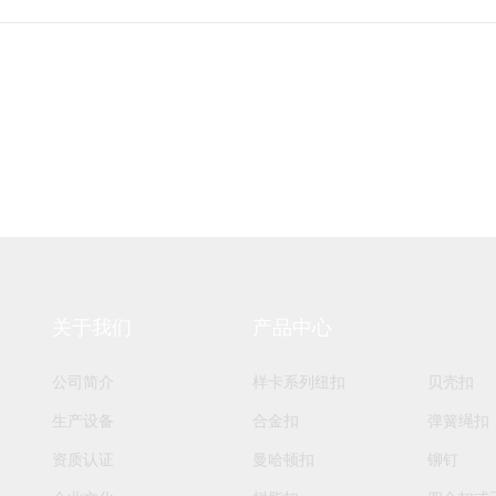
关于我们
产品中心
公司简介
样卡系列纽扣
贝壳扣
生产设备
合金扣
弹簧绳扣
资质认证
曼哈顿扣
铆钉