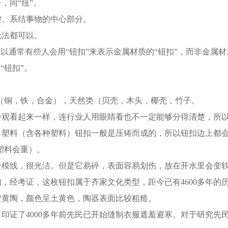
，同“纽”。
键、系结事物的中心部分。
说法都可以。
以通常有些人会用“钮扣”来表示金属材质的“钮扣”，而非金属材
“钮扣”。
（铜，铁，合金），天然类（贝壳，木头，椰壳，竹子。
外观看起来一样，连行业人用眼睛看也不一定能够分得清楚，所
，塑料（含各种塑料）钮扣一般是压铸而成的，所以钮扣边上都
塑料会重）。
全模线，很光洁。但是它易碎，表面容易划伤，放在开水里会变
经考证，这枚钮扣属于齐家文化类型，距今已有4600多年的历
橙黄陶，颜色呈土黄色，陶器表面比较粗糙。
印证了4000多年前先民已开始缝制衣服遮羞避寒。对于研究先