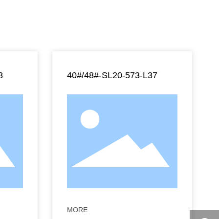
8
40#/48#-SL20-573-L37
MORE