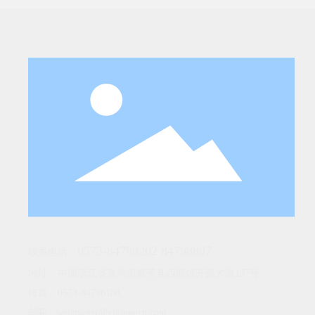
0573-84799202
84798807
联系电话：
地址：中国浙江省嘉兴市嘉善县西塘镇开源大道137号
传真：0573-84798188
邮箱:
webmaster@yinlongcn.com