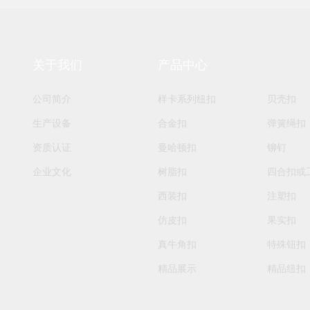
关于我们
产品中心
公司简介
样卡系列纽扣
贝壳扣
生产设备
合金扣
弹簧绳扣
资质认证
曼哈顿扣
铆钉
企业文化
树脂扣
四合扣或
西装扣
注塑扣
仿皮扣
果实扣
真牛角扣
特殊钮扣
精品展示
精品纽扣