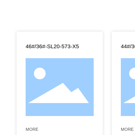
46#/36#-SL20-573-X5
44#/
MORE
MORE