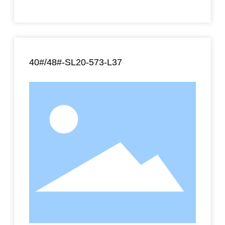
40#/48#-SL20-573-L37