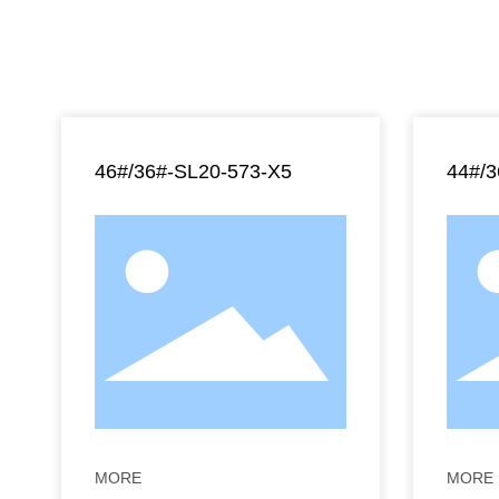
46#/36#-SL20-573-X5
44#/
MORE
MORE