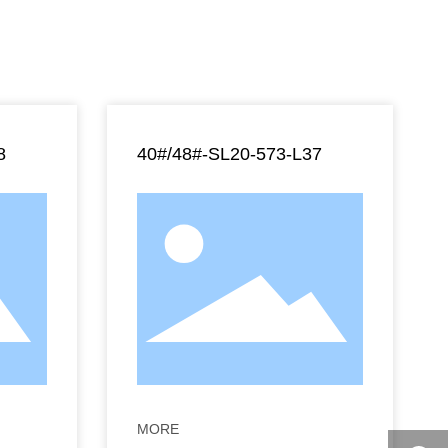
8
40#/48#-SL20-573-L37
MORE