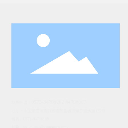
0573-84799202
84798807
联系电话：
地址：中国浙江省嘉兴市嘉善县西塘镇开源大道137号
传真：0573-84798188
邮箱:
webmaster@yinlongcn.com