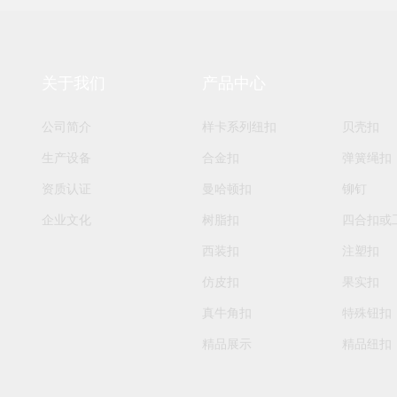
关于我们
产品中心
公司简介
样卡系列纽扣
贝壳扣
生产设备
合金扣
弹簧绳扣
资质认证
曼哈顿扣
铆钉
企业文化
树脂扣
四合扣或
西装扣
注塑扣
仿皮扣
果实扣
真牛角扣
特殊钮扣
精品展示
精品纽扣