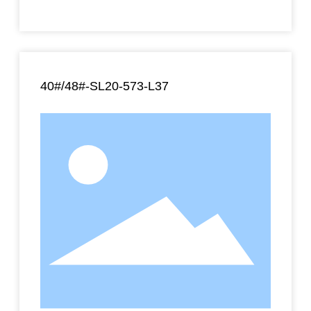
40#/48#-SL20-573-L37