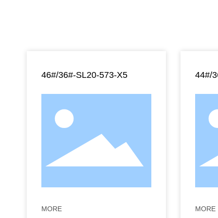
46#/36#-SL20-573-X5
44#/
MORE
MORE