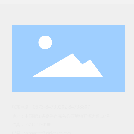
0573-84799202
84798807
联系电话：
地址：中国浙江省嘉兴市嘉善县西塘镇开源大道137号
传真：0573-84798188
邮箱:
webmaster@yinlongcn.com