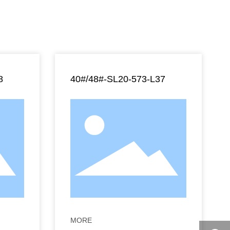
8
40#/48#-SL20-573-L37
MORE