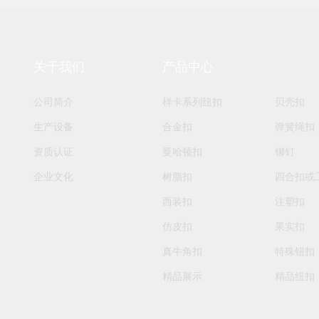
关于我们
产品中心
公司简介
样卡系列纽扣
贝壳扣
生产设备
合金扣
弹簧绳扣
资质认证
曼哈顿扣
铆钉
企业文化
树脂扣
四合扣或
西装扣
注塑扣
仿皮扣
果实扣
真牛角扣
特殊钮扣
精品展示
精品纽扣