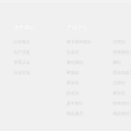
关于我们
产品中心
公司简介
样卡系列纽扣
贝壳扣
生产设备
合金扣
弹簧绳扣
资质认证
曼哈顿扣
铆钉
企业文化
树脂扣
四合扣或
西装扣
注塑扣
仿皮扣
果实扣
真牛角扣
特殊钮扣
精品展示
精品纽扣