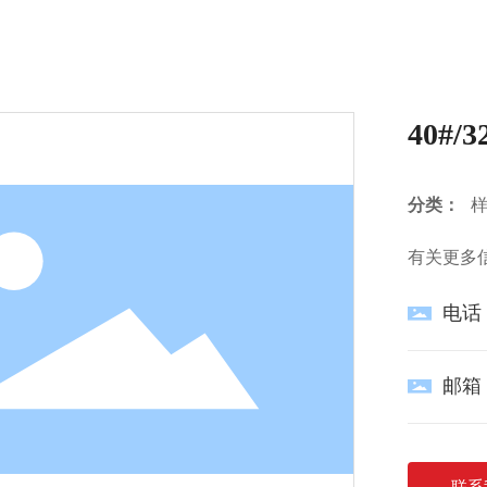
网站首页
关于我们
产品中心
首页
产品中心
样卡系列纽扣
40#/32#-SL20-573-YH2
40#/3
分类：
有关更多
电话
邮箱