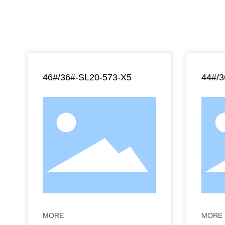
46#/36#-SL20-573-X5
44#/
MORE
MORE