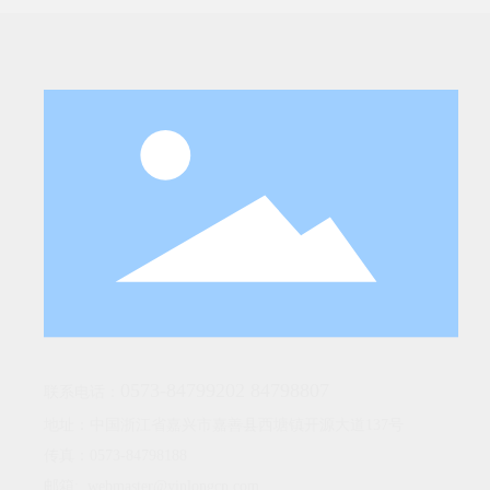
0573-84799202
84798807
联系电话：
地址：中国浙江省嘉兴市嘉善县西塘镇开源大道137号
传真：0573-84798188
邮箱:
webmaster@yinlongcn.com