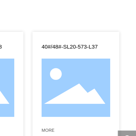
8
40#/48#-SL20-573-L37
MORE