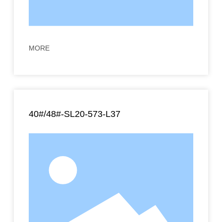
MORE
40#/48#-SL20-573-L37