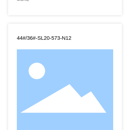
44#/36#-SL20-573-N12