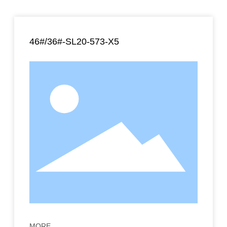
46#/36#-SL20-573-X5
MORE