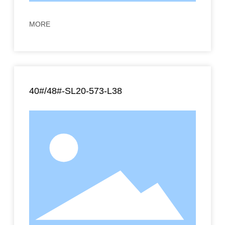
MORE
40#/48#-SL20-573-L38