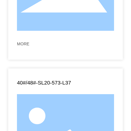
MORE
40#/48#-SL20-573-L37