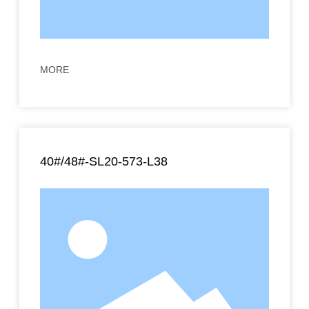
MORE
40#/48#-SL20-573-L38