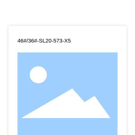
46#/36#-SL20-573-X5