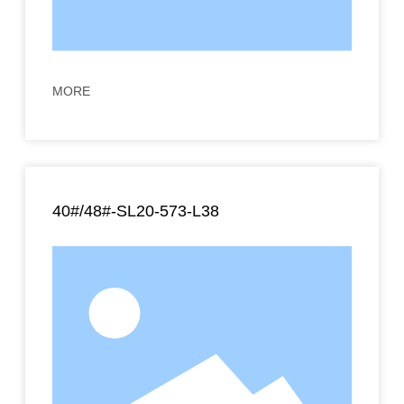
MORE
40#/48#-SL20-573-L38