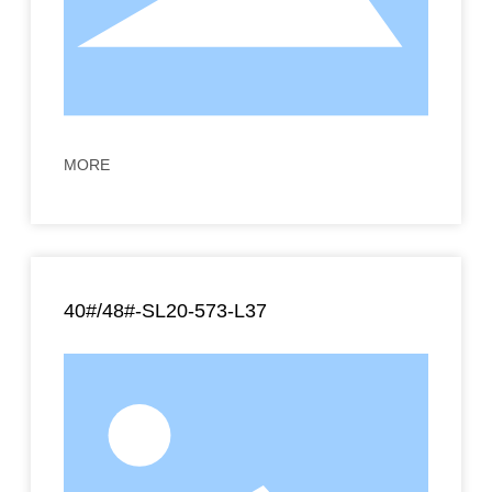
MORE
40#/48#-SL20-573-L37