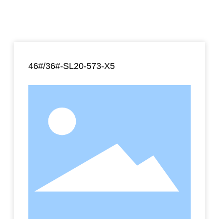
46#/36#-SL20-573-X5