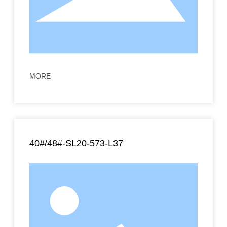
MORE
40#/48#-SL20-573-L37