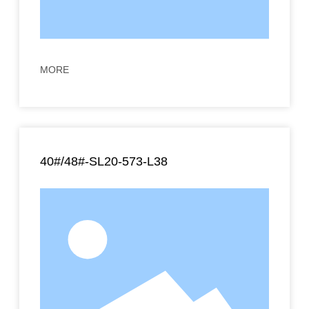
MORE
40#/48#-SL20-573-L38