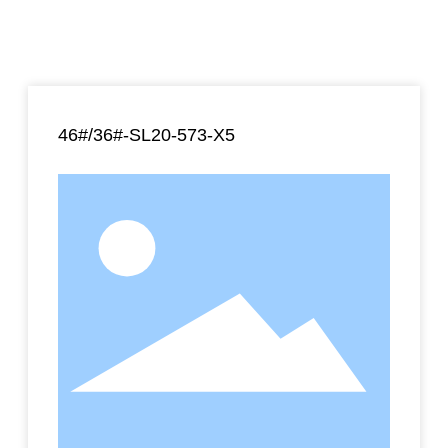
46#/36#-SL20-573-X5